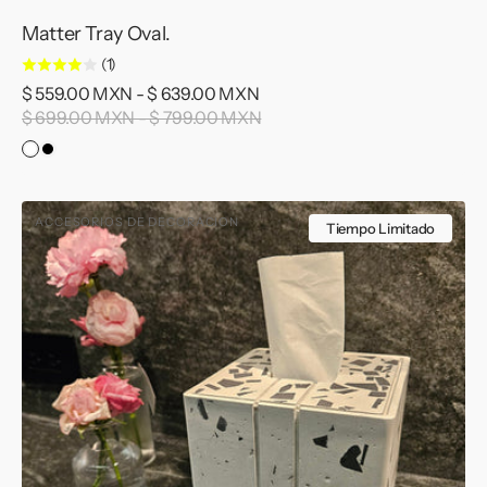
Matter Tray Oval.
(1)
Precio
$ 559.00 MXN - $ 639.00 MXN
Precio
de
$ 699.00 MXN - $ 799.00 MXN
habitual
venta
Light
Dark
Matter.
Matter.
Matter
ACCESORIOS DE DECORACION
Tissue
Tiempo Limitado
Holder
Square
(Pre-
Sale).