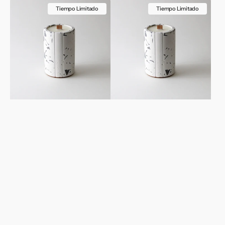
Paz
Seguridad
Blanco
Negro
Tiempo Limitado
Tiempo Limitado
Blanco
Negro
&
&
&
&
Terrazzo
Terrazzo
Terrazzo
Terrazzo
Negro.
Blanco.
Negro.
Blanco.