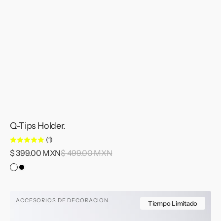
Q-Tips Holder.
(1)
Precio
$ 399.00 MXN
Precio
$ 499.00 MXN
de
habitual
Light
Dark
venta
Matter.
Matter.
Matter
ACCESORIOS DE DECORACION
Tray
Tiempo Limitado
Oval.