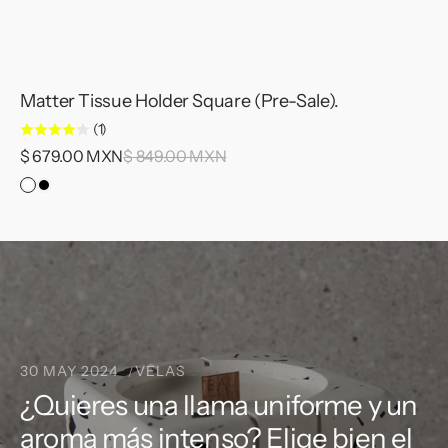
Matter Tissue Holder Square (Pre-Sale).
(1)
Precio
$ 679.00 MXN
Precio
$ 849.00 MXN
de
habitual
Light
Dark
venta
Matter.
Matter.
30 MAY 2024
VELAS
¿Quieres una llama uniforme y un
aroma más intenso? Elige bien el