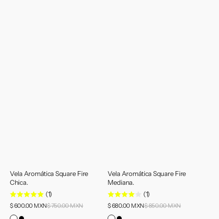
Vela Aromática Square Fire
Vela Aromática Square Fire
Chica.
Mediana.
(1)
(1)
Precio
Precio
$ 600.00 MXN
$ 750.00 MXN
Precio
$ 680.00 MXN
$ 850.00 MXN
Precio
de
de
habitual
habitual