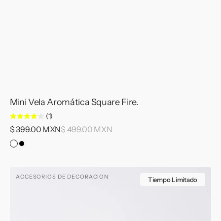
Mini Vela Aromática Square Fire.
(1)
Precio
$ 399.00 MXN
Precio
$ 499.00 MXN
de
habitual
Concreto
Concreto
venta
Blanco
Negro
&
&
Q-
ACCESORIOS DE DECORACION
Terrazzo
Terrazzo
Tips
Tiempo Limitado
Holder.
Negro
Blanco