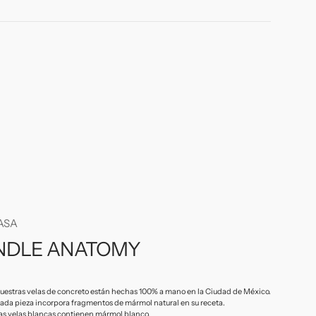
ASA
NDLE ANATOMY
uestras velas de concreto están hechas 100% a mano en la Ciudad de México.
ada pieza incorpora fragmentos de mármol natural en su receta.
as velas blancas contienen mármol blanco.