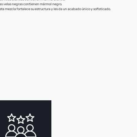
as velas negras contienen mármol negro.
sta mezcla fortalece su estructura y les da un acabado único y sofisticado.