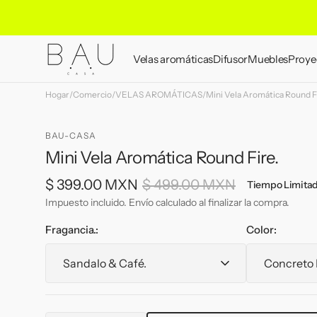
Ir
directamente
al contenido
Velas aromáticas
Difusor
Muebles
Proye
Hogar
/
Comercio
/
VELAS AROMÁTICAS
Velas aromáticas
/
Mini Vela Aromática Round F
Difusor de Fragancias P
Stone Age
Refill para Velas
Geles para Difusor
Organic
BAU-CASA
Quiz de aromas
Quiz de aromas
Natúra
Mini Vela Aromática Round Fire.
Simple collect
$ 399.00 MXN
$ 499.00 MXN
Tiempo Limita
New Retro
Precio
Precio
Impuesto incluido. Envío calculado al finalizar la compra.
Steel & Stone
de
habitual
Fragancia.:
Color:
venta