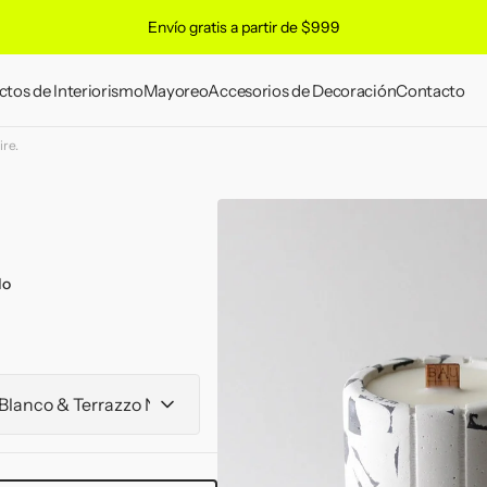
Envío gratis a partir de $999
ctos de Interiorismo
Mayoreo
Accesorios de Decoración
Contacto
ire.
remium
ion
do