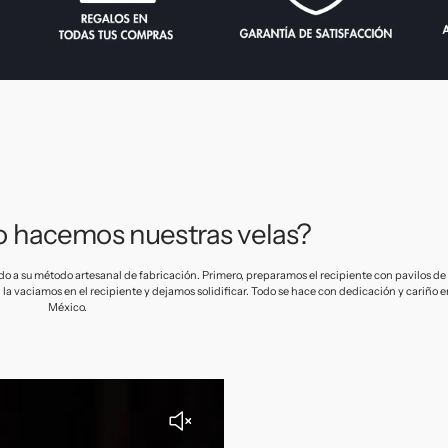
 hacemos nuestras velas?
do a su método artesanal de fabricación. Primero, preparamos el recipiente con pavilos d
la vaciamos en el recipiente y dejamos solidificar. Todo se hace con dedicación y cariño 
México.