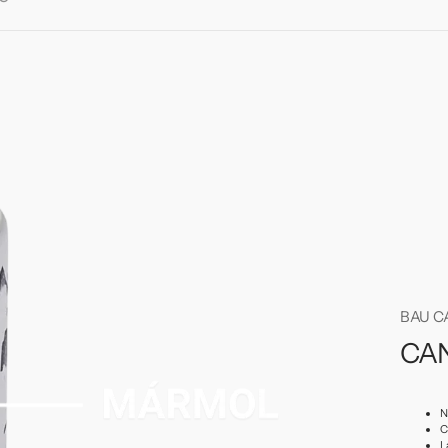
BAU C
CA
N
C
L