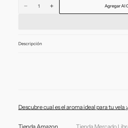
Cantidad
Agregar Al C
Reducir
Aumentar
cantidad
cantidad
para
para
Mini
Mini
Vela
Vela
Aromática
Aromática
Descripción
Round
Round
Fire.
Fire.
Descubre cual es el aroma ideal para tu vela 
Tienda Amazon
Tienda Mercado Libr