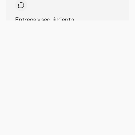
Entrega y seguimiento
Entrega y atención continua
¿Listo para llevar tus ideas a la realidad?
Cotiza tu proyecto
Nombre
Correo electrónico