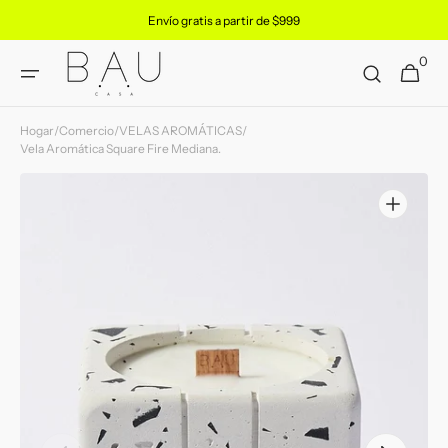
Ir
Envío gratis a partir de $999
directamente
al contenido
0
0
Carrito
artículos
Hogar
/
Comercio
/
VELAS AROMÁTICAS
/
Vela Aromática Square Fire Mediana.