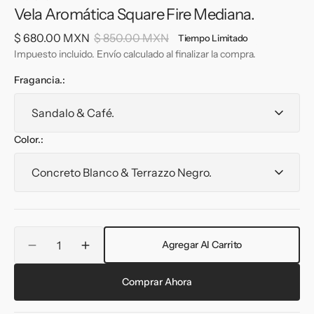
Vela Aromática Square Fire Mediana.
$ 680.00 MXN
$ 850.00 MXN
Tiempo Limitado
Precio
Precio
Impuesto incluido. Envío calculado al finalizar la compra.
de
habitual
venta
Fragancia.:
Color.:
Cantidad
Agregar Al Carrito
Reducir
Aumentar
cantidad
cantidad
para
para
Comprar Ahora
Vela
Vela
Aromática
Aromática