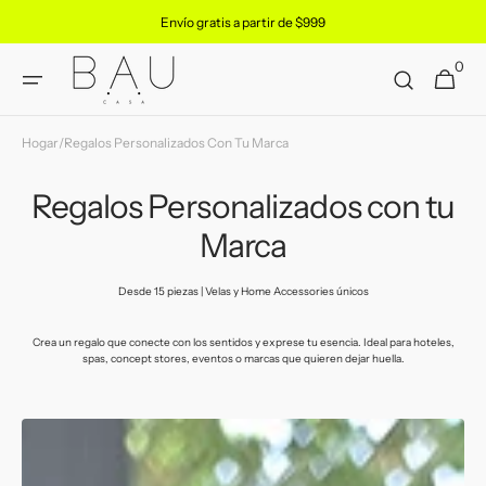
Ir
Envío gratis a partir de $999
directamente
al contenido
0
0
Carrito
artículos
Hogar
/
Regalos Personalizados Con Tu Marca
Regalos Personalizados con tu
Marca
Desde 15 piezas | Velas y Home Accessories únicos
Crea un regalo que conecte con los sentidos y exprese tu esencia. Ideal para hoteles,
spas, concept stores, eventos o marcas que quieren dejar huella.