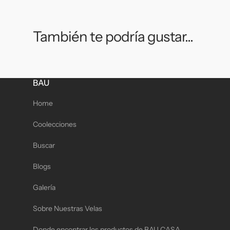
También te podría gustar...
BAU
Home
Coolecciones
Buscar
Blogs
Galería
Sobre Nuestras Velas
Donde encontrar los productos de BAU CASA