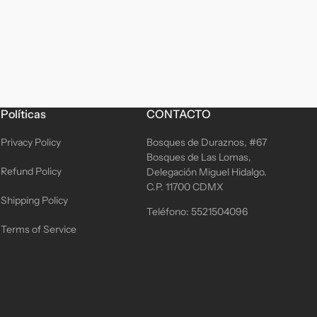
Políticas
CONTACTO
Privacy Policy
Bosques de Duraznos, #67
Bosques de Las Lomas,
Refund Policy
Delegación Miguel Hidalgo.
C.P. 11700 CDMX
Shipping Policy
Teléfono: 5521504096
Terms of Service