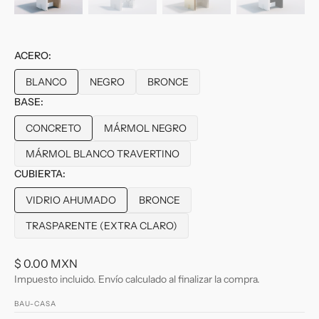
ACERO:
BLANCO
NEGRO
BRONCE
Variante
Variante
Variante
BASE:
agotada
agotada
agotada
o
o
o
CONCRETO
MÁRMOL NEGRO
no
no
no
Variante
Variante
disponible
disponible
disponible
agotada
agotada
MÁRMOL BLANCO TRAVERTINO
Variante
o
o
CUBIERTA:
agotada
no
no
o
disponible
disponible
VIDRIO AHUMADO
BRONCE
no
Variante
Variante
disponible
agotada
agotada
TRASPARENTE (EXTRA CLARO)
Variante
o
o
agotada
no
no
o
Precio
$ 0.00 MXN
disponible
disponible
no
habitual
Impuesto incluido. Envío calculado al finalizar la compra.
disponible
BAU-CASA