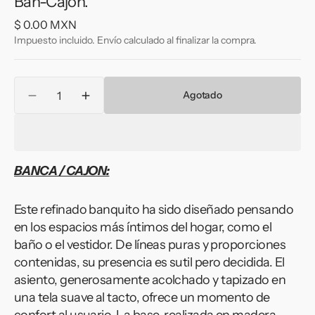
Ban-Cajon.
Precio
$ 0.00 MXN
habitual
Impuesto incluido. Envío calculado al finalizar la compra.
Cantidad
Agotado
Reducir
Aumentar
cantidad
cantidad
para
para
Ban-
Ban-
Cajon.
Cajon.
BANCA / CAJON:
Este refinado banquito ha sido diseñado pensando
en los espacios más íntimos del hogar, como el
baño o el vestidor. De líneas puras y proporciones
contenidas, su presencia es sutil pero decidida. El
asiento, generosamente acolchado y tapizado en
una tela suave al tacto, ofrece un momento de