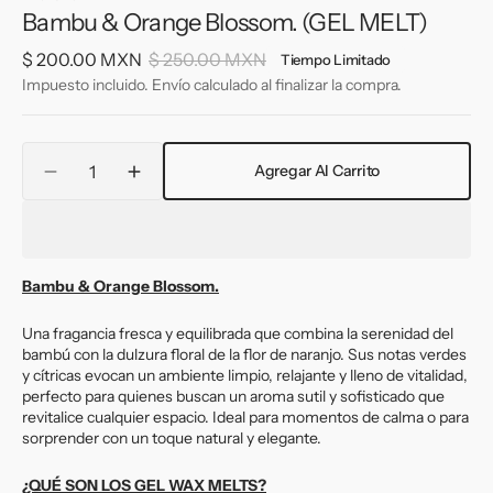
Bambu & Orange Blossom. (GEL MELT)
$ 200.00 MXN
$ 250.00 MXN
Tiempo Limitado
Precio
Precio
Impuesto incluido. Envío calculado al finalizar la compra.
de
habitual
venta
Cantidad
Agregar Al Carrito
Reducir
Aumentar
cantidad
cantidad
para
para
Bambu
Bambu
&amp;
&amp;
Bambu & Orange Blossom.
Orange
Orange
Blossom.
Blossom.
Una fragancia fresca y equilibrada que combina la serenidad del
(GEL
(GEL
bambú con la dulzura floral de la flor de naranjo. Sus notas verdes
MELT)
MELT)
y cítricas evocan un ambiente limpio, relajante y lleno de vitalidad,
perfecto para quienes buscan un aroma sutil y sofisticado que
revitalice cualquier espacio. Ideal para momentos de calma o para
sorprender con un toque natural y elegante.
¿QUÉ SON LOS GEL WAX MELTS?