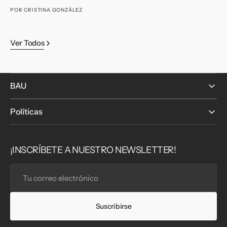
q
POR
CRISTINA GONZÁLEZ
P
Ver Todos
BAU
Políticas
¡INSCRÍBETE A NUESTRO NEWSLETTER!
Tu
correo
electrónico
Suscribirse