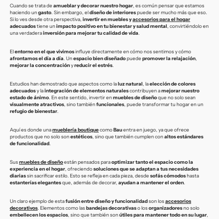
Cuando se trata de
amueblar y decorar nuestro hogar
, es común pensar que estamos
haciendo un
gasto
. Sin embargo, el
diseño de interiores
puede ser mucho más que eso.
Si lo ves desde otra perspectiva,
invertir en muebles y
accesorios para el hogar
adecuados
tiene un
impacto positivo en tu bienestar y salud mental
, convirtiéndolo en
una verdadera
inversión para mejorar tu calidad de vida
.
El
entorno en el que vivimos
influye directamente en cómo nos sentimos y cómo
afrontamos el día a día
. Un
espacio bien diseñado
puede
promover la relajación
,
mejorar la concentración
y
reducir el estrés
.
Estudios han demostrado que aspectos como la
luz natural
, la
elección de colores
adecuados
y la
integración de elementos naturales
contribuyen a
mejorar nuestro
estado de ánimo
. En este sentido, invertir en
muebles de diseño
que no solo sean
visualmente atractivos
, sino también
funcionales
, puede transformar tu hogar en un
refugio de bienestar
.
Aquí es donde una
mueblería boutique
como
Bau
entra en juego, ya que ofrece
productos que no solo son
estéticos
, sino que también cumplen con
altos estándares
de funcionalidad
.
Sus
muebles de diseño
están pensados para
optimizar tanto el espacio como la
experiencia en el hogar
, ofreciendo
soluciones que se adaptan a tus necesidades
diarias
sin sacrificar estilo. Esto se refleja en cada pieza, desde
sofás cómodos
hasta
estanterías elegantes
que, además de decorar,
ayudan a mantener el orden
.
Un claro ejemplo de esta
fusión entre diseño y funcionalidad
son los
accesorios
decorativos
. Elementos como las
bandejas decorativas
o los
organizadores
no solo
embellecen los espacios
, sino que también son
útiles para mantener todo en su lugar
,