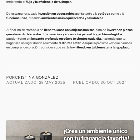
mejorando el
flujo y la eficiencia de tu hogar
.
De esta manera, cada
inversión en decoración
aporta tanto a la
estética
como a la
funcionalidad
, creando
ambientes más equilibrados y saludables
.
Al final, no se trata solo de
llenar tu casa con objetos bonitos
, sino de
invertir en piezas
que eleven tu bienestar
. Los
muebles y accesorios para el hogar bien elegidos
pueden tener un
impacto profundo en cómo te sientes cada día
, haciendo que tu
hogar sea un lugar donde realmente
disfrutes estar
. Así que la próxima vez que pienses
en comprar decoración, considera que estás
invirtiendo en tu bienestar a largo plazo
.
POR
CRISTINA GONZÁLEZ
ACTUALIZADO:
28 MAY 2025
PUBLICADO:
30 OCT 2024