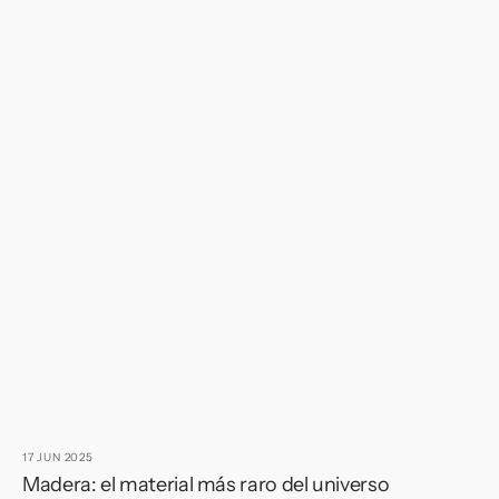
17 JUN 2025
12
Madera: el material más raro del universo
E