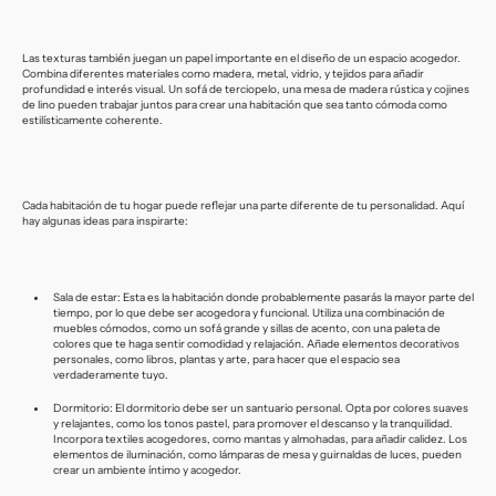
Las texturas también juegan un papel importante en el diseño de un espacio acogedor.
Combina diferentes materiales como madera, metal, vidrio, y tejidos para añadir
profundidad e interés visual. Un sofá de terciopelo, una mesa de madera rústica y cojines
de lino pueden trabajar juntos para crear una habitación que sea tanto cómoda como
estilísticamente coherente.
Cada habitación de tu hogar puede reflejar una parte diferente de tu personalidad. Aquí
hay algunas ideas para inspirarte:
Sala de estar: Esta es la habitación donde probablemente pasarás la mayor parte del
tiempo, por lo que debe ser acogedora y funcional. Utiliza una combinación de
muebles cómodos, como un sofá grande y sillas de acento, con una paleta de
colores que te haga sentir comodidad y relajación. Añade elementos decorativos
personales, como libros, plantas y arte, para hacer que el espacio sea
verdaderamente tuyo.
Dormitorio: El dormitorio debe ser un santuario personal. Opta por colores suaves
y relajantes, como los tonos pastel, para promover el descanso y la tranquilidad.
Incorpora textiles acogedores, como mantas y almohadas, para añadir calidez. Los
elementos de iluminación, como lámparas de mesa y guirnaldas de luces, pueden
crear un ambiente íntimo y acogedor.