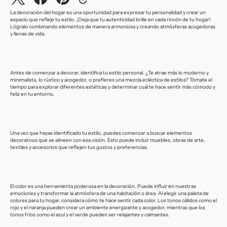
La decoración del hogar es una oportunidad para expresar tu personalidad y crear un
espacio que refleje tu estilo. ¡Deja que tu autenticidad brille en cada rincón de tu hogar!
Lógralo combinando elementos de manera armoniosa y creando atmósferas acogedoras
y llenas de vida.
Antes de comenzar a decorar, identifica tu estilo personal. ¿Te atrae más lo moderno y
minimalista, lo rústico y acogedor, o prefieres una mezcla ecléctica de estilos? Tómate el
tiempo para explorar diferentes estéticas y determinar cuál te hace sentir más cómodo y
feliz en tu entorno.
Una vez que hayas identificado tu estilo, puedes comenzar a buscar elementos
decorativos que se alineen con esa visión. Esto puede incluir muebles, obras de arte,
textiles y accesorios que reflejen tus gustos y preferencias.
El color es una herramienta poderosa en la decoración. Puede influir en nuestras
emociones y transformar la atmósfera de una habitación o área. Al elegir una paleta de
colores para tu hogar, considera cómo te hace sentir cada color. Los tonos cálidos como el
rojo y el naranja pueden crear un ambiente energizante y acogedor, mientras que los
tonos fríos como el azul y el verde pueden ser relajantes y calmantes.