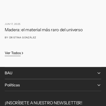
JUN 17, 2025
JU
Madera: el material más raro del universo
E
q
BY
CRISTINA GONZÁLEZ
B
Ver Todos
BAU
Políticas
¡INSCRÍBETE A NUESTRO NEWSLETTER!