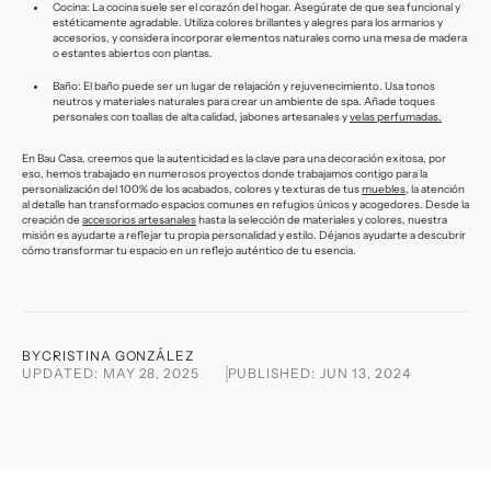
Cocina: La cocina suele ser el corazón del hogar. Asegúrate de que sea funcional y
estéticamente agradable. Utiliza colores brillantes y alegres para los armarios y
accesorios, y considera incorporar elementos naturales como una mesa de madera
o estantes abiertos con plantas.
Baño: El baño puede ser un lugar de relajación y rejuvenecimiento. Usa tonos
neutros y materiales naturales para crear un ambiente de spa. Añade toques
personales con toallas de alta calidad, jabones artesanales y
velas perfumadas.
En Bau Casa, creemos que la autenticidad es la clave para una decoración exitosa, por
eso, hemos trabajado en numerosos proyectos donde trabajamos contigo para la
personalización del 100% de los acabados, colores y texturas de tus
muebles
, la atención
al detalle han transformado espacios comunes en refugios únicos y acogedores. Desde la
creación de
accesorios artesanales
hasta la selección de materiales y colores, nuestra
misión es ayudarte a reflejar tu propia personalidad y estilo. Déjanos ayudarte a descubrir
cómo transformar tu espacio en un reflejo auténtico de tu esencia.
BY
CRISTINA GONZÁLEZ
UPDATED:
MAY 28, 2025
PUBLISHED:
JUN 13, 2024