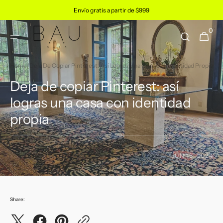
Skip to
Envío gratis a partir de $999
content
0
0
Cart
items
Home
/
Deja De Copiar Pinterest: Así Logras Una Casa Con Identidad Propia
Deja de copiar Pinterest: así
logras una casa con identidad
propia
JUN 13, 2024
Share: