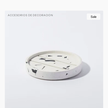
price
price
Matter
ACCESORIOS DE DECORACION
Coaster
Sale
Set
6
Piece.