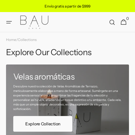
Skip to
Envío gratis a partir de $999
content
0
0
Cart
items
Home
/
Collections
Explore Our Collections
Velas aromáticas
Descubre nuestra colección de Velas Aromáticas de Terrazzo,
meticulosamente elaboradas a mano de forma artesanal. Sumérgete en una
experiencia sensorial única al combinar las fragancias de tu elección y
personalizar así tu vela, añadiendo un toque distintivo a tu ambiente. Cada vela,
más que un simple objeto decorativo, es una expresión de elegancia y
sofisticación.
Explore Collection