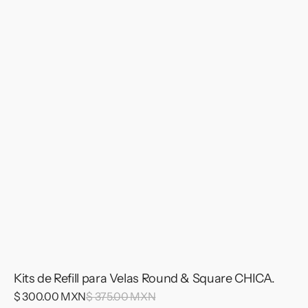
Kits de Refill para Velas Round & Square CHICA.
Sale
$ 300.00 MXN
Regular
$ 375.00 MXN