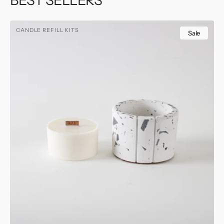
BEST SELLERS
Kits
CANDLE REFILL KITS
de
Sale
Refill
para
Velas
Round
&
Square
CHICA.