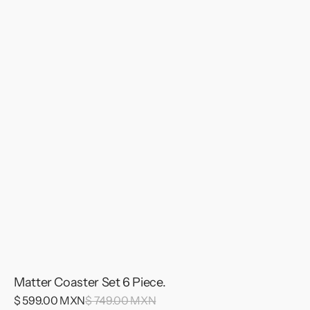
Matter Coaster Set 6 Piece.
Sale
$ 599.00 MXN
Regular
$ 749.00 MXN