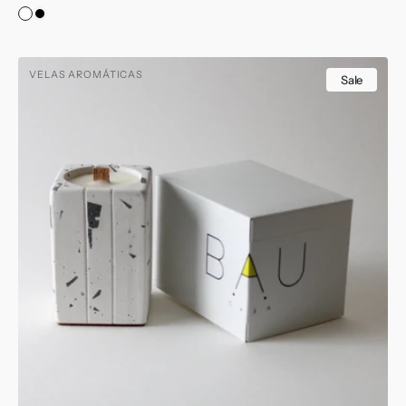
price
price
Light
Dark
Matter.
Matter.
Mini
VELAS AROMÁTICAS
Vela
Sale
Aromática
Square
Fire.