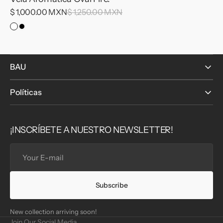
Sale
$ 1,000.00 MXN
Regular
$ 1,250.00 MXN
price
price
Concreto
Concreto
Blanco
Negro
&
&
Terrazzo
Terrazzo
BAU
Negro.
Blanco.
Políticas
¡INSCRÍBETE A NUESTRO NEWSLETTER!
Your
E-
mail
Subscribe
New collection arriving soon!
Join Our Social Media